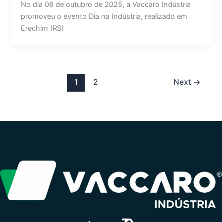
No dia 08 de outubro de 2025, a Vaccaro Indústria
promoveu o evento Dia na Indústria, realizado em
Erechim (RS)
1
2
Next
→