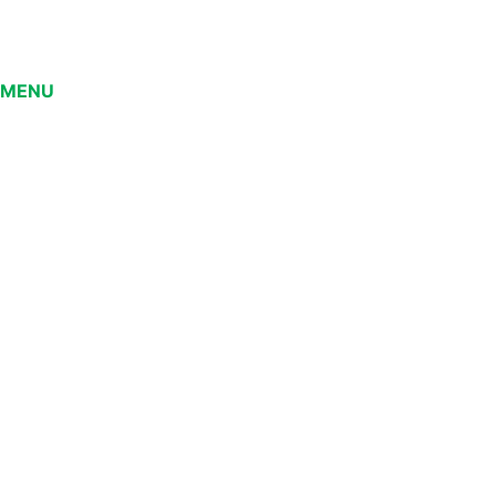
MENU
Home
Sobre
Produtos
Notícias
Trabalhe conosco