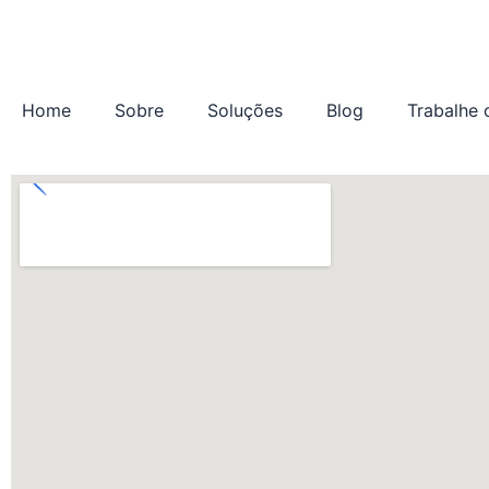
o
Ir
conteúdo
para
o
conteúdo
Home
Sobre
Soluções
Blog
Trabalhe