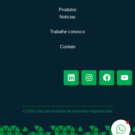
Produtos
Notícias
Trabalhe conosco
Contato
L
I
F
Y
i
n
a
o
n
s
c
u
k
t
e
t
e
a
b
u
d
g
o
b
© 2026 | Vaccaro Indústria de Derivados Vegetais Ltda
i
r
o
e
n
a
k
m